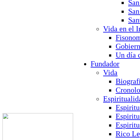
San
San
San
Vida en el I
Fisono
Gobier
Un día 
Fundador
Vida
Biograf
Cronolo
Espiritualid
Espirit
Espirit
Espirit
Rico L