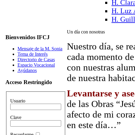
H. Clar
H. Luz 
H. Guil
Un día con nosotras
Bienvenidos IFCJ
Nuestro día, se r
Mensaje de la M. Sonia
Tema de Interés
cada momento de 
Directorio de Casas
con nuestras alum
Espacio Vocacional
Ayúdanos
de nuestra habita
Acceso Restringido
Levantarse y ase
Usuario
de las Obras “Jes
afecto de mi cora
Clave
en este día…”
Recordarme