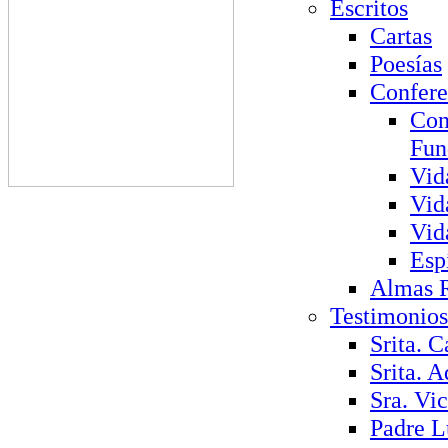
Escritos
Cartas
Poesías
Confere
Con
Fun
Vid
Vid
Vid
Esp
Almas 
Testimonios
Srita. C
Srita. A
Sra. Vi
Padre L