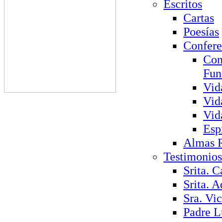
Escritos
Cartas
Poesías
Confere
Con
Fun
Vid
Vid
Vid
Esp
Almas 
Testimonios
Srita. C
Srita. A
Sra. Vi
Padre L