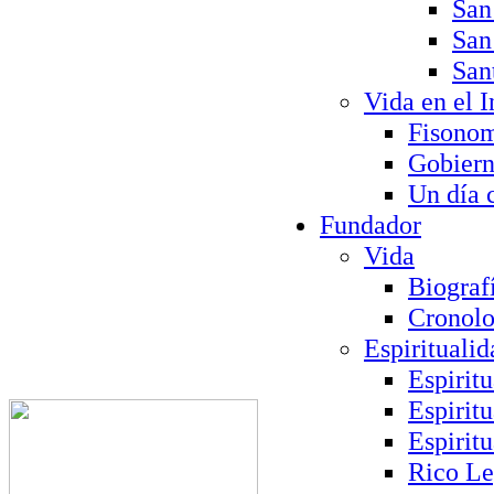
San
San
San
Vida en el I
Fisono
Gobier
Un día 
Fundador
Vida
Biograf
Cronolo
Espiritualid
Espirit
Espirit
Espirit
Rico L