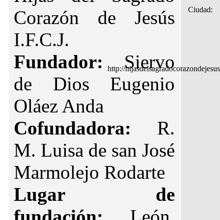
Ciudad:
Corazón de Jesús
I.F.C.J.
Fundador:
Siervo
http://hijasdelsagradocorazondeje
de Dios Eugenio
Oláez Anda
Cofundadora:
R.
M. Luisa de san José
Marmolejo Rodarte
Lugar de
fundación:
León,