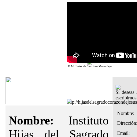
Sagrado Corazón de Jesús
http://hijasdelsagradocorazondeje
Madre Santísima de la Luz
Cronología de Fundador
Poesía Jesús a los Sacerdotes
R.M. Luisa de San José Marmolejo
Si deseas 
escribirno
http://hijasdelsagradocorazondeje
Nombre:
Nombre:
Instituto
Dirección
Hijas del Sagrado
Email: